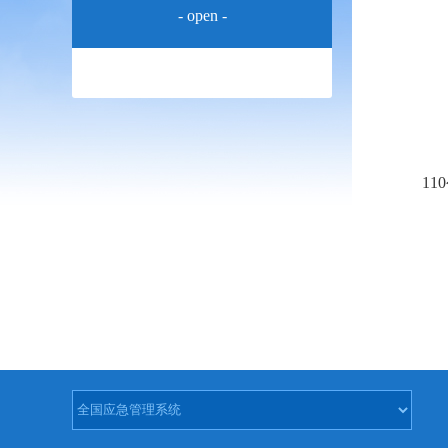
- open -
中
11