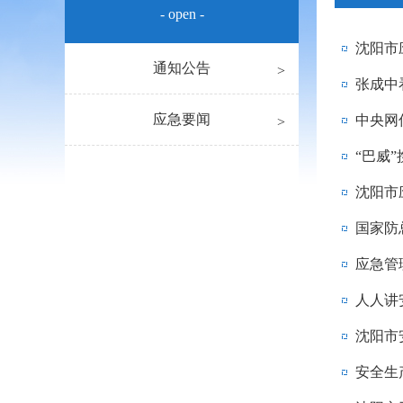
- open -
沈阳市
通知公告
张成中
应急要闻
中央网
“巴威
沈阳市
国家防
应急管
人人讲
沈阳市
安全生