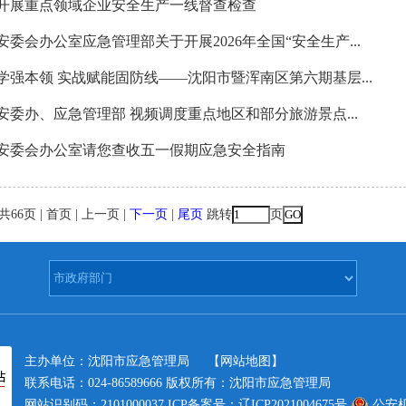
开展重点领域企业安全生产一线督查检查
安委会办公室应急管理部关于开展2026年全国“安全生产...
学强本领 实战赋能固防线——沈阳市暨浑南区第六期基层...
安委办、应急管理部 视频调度重点地区和部分旅游景点...
安委会办公室请您查收五一假期应急安全指南
共66页 | 首页 | 上一页 |
下一页
|
尾页
跳转
页
主办单位：沈阳市应急管理局
【网站地图】
联系电话：024-86589666 版权所有：沈阳市应急管理局
网站识别码：2101000037
ICP备案号：辽ICP2021004675号
公安机关