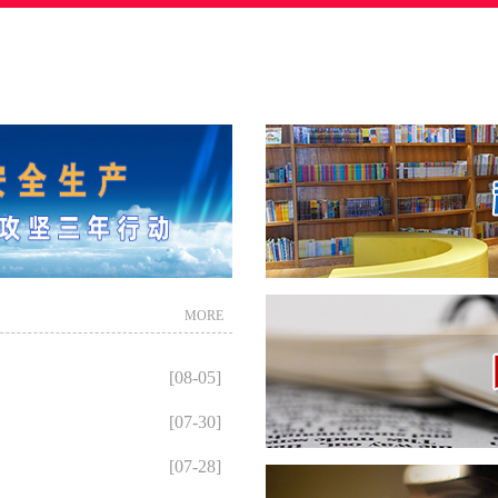
MORE
[08-05]
[07-30]
[07-28]