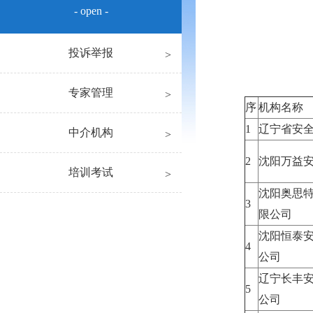
- open -
投诉举报
专家管理
序
机构名称
1
辽宁省安
中介机构
2
沈阳万益
培训考试
沈阳奥思
3
限公司
沈阳恒泰
4
公司
辽宁长丰
5
公司