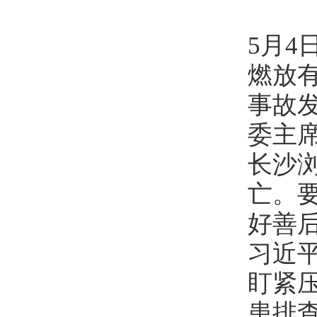
5月4
燃放
事故
委主
长沙
亡。
好善
习近
盯紧
患排