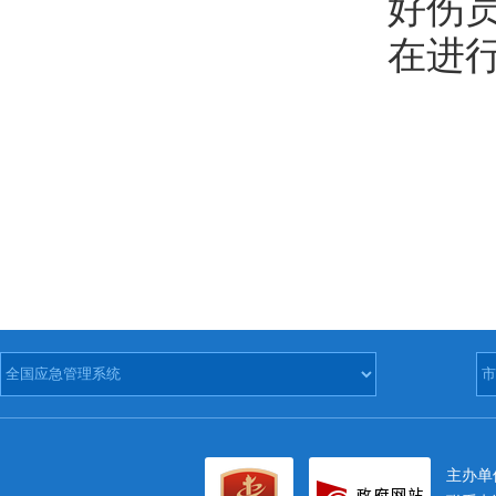
好伤
在进
主办