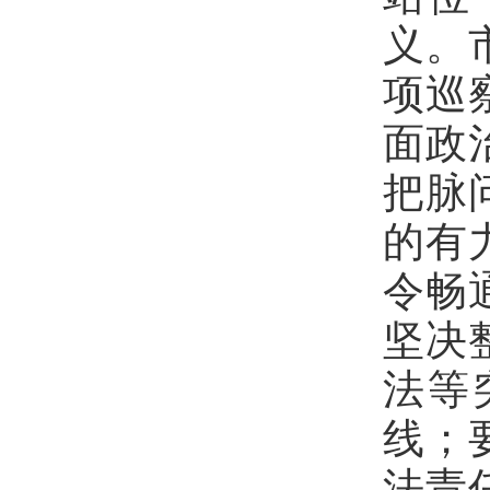
义
。
项巡
面政
把脉
的有
令畅
坚决
法等
线
；
法责