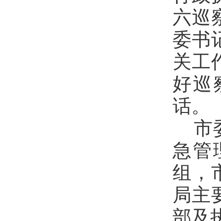
六
巡
委
书
关工
好巡
话。
市
急管
组，
局主
部及