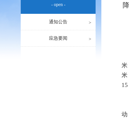
- open -
通知公告
应急要闻
米
米
1
动