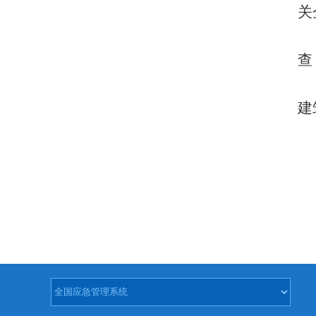
关
查
建