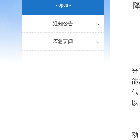
- open -
通知公告
应急要闻
米
能
气
以
动