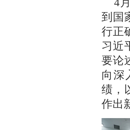
4
到国
行正
习近
要论
向深
绩，
作出