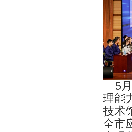
5
理能
技术
全市