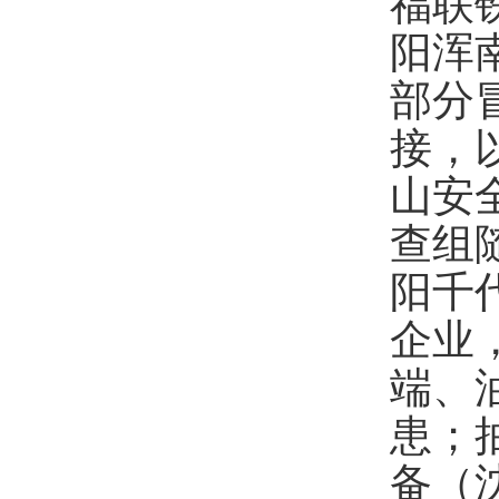
福联
阳浑
部分
接，
山安
查组
阳千
企业
端
、
患
；
备（