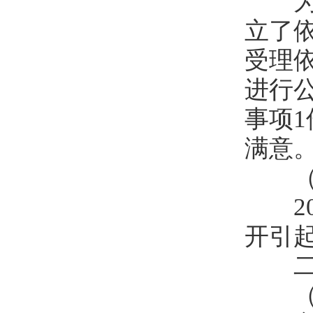
为做
立了
受理
进行公
事项
满意
（三
20
开引
二、
（一