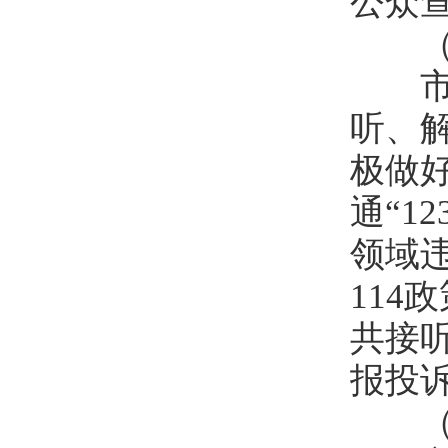
公众
（五
市安
听、
极做
通“1
领域违
114
共接听
报投
（六