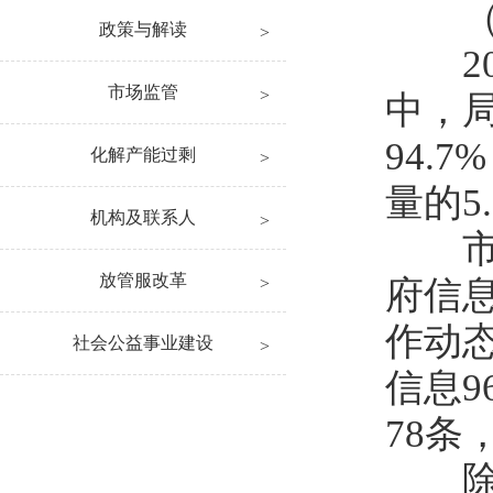
（一
政策与解读
201
市场监管
中，局
94.
化解产能过剩
量的5
机构及联系人
市安
放管服改革
府信
作动
社会公益事业建设
信息9
78条
除在