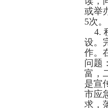
读，
或举
5
次。
4
.
设。
作
。
问题
富
，
是宣
市
应
求，