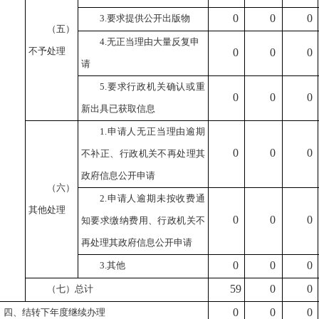
0
0
0
3.
要求提供公开出版物
（五）
4.
无正当理由大量反复申
不予处理
0
0
0
请
5.
要求行政机关确认或重
0
0
0
新出具已获取信息
1.
申请人无正当理由逾期
0
0
0
不补正、行政机关不再处理其
政府信息公开申请
（六）
2.
申请人逾期未按收费通
其他处理
0
0
0
知要求缴纳费用、行政机关不
再处理其政府信息公开申请
0
0
0
3.
其他
59
0
0
（七）总计
0
0
0
四、结转下年度继续办理