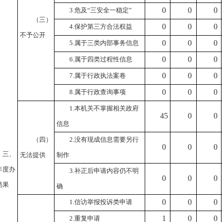
0
0
0
3.
危及
“
三安全一稳定
”
（三）
0
0
0
4.
保护第三方合法权益
不予公开
0
0
0
5.
属于三类内部事务信息
0
0
0
6.
属于四类过程性信息
0
0
0
7.
属于行政执法案卷
0
0
0
8.
属于行政查询事项
1.
本机关不掌握相关政府
45
0
0
信息
（四）
2.
没有现成信息需要另行
0
0
0
三、
无法提供
制作
年度办
3.
补正后申请内容仍不明
0
0
0
结果
确
0
0
0
1.
信访举报投诉类申请
1
0
0
2.
重复申请