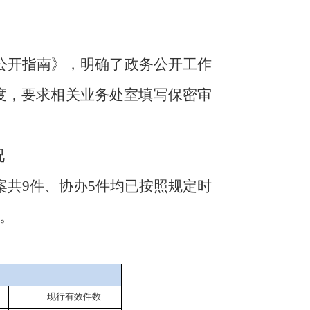
公开指南》，明确了政务公开工作
制度，要求相关业务处室填写保密审
况
案共
9
件
、
协办
5
件均
已按照规定时
。
现行有效件
数