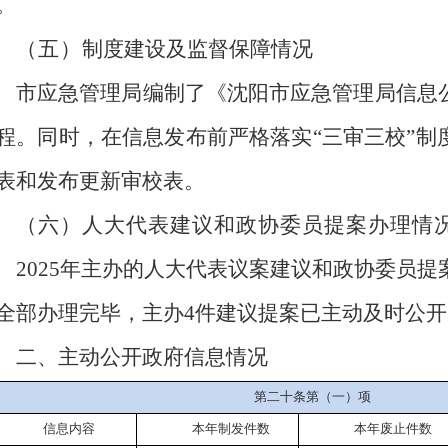
。
（五）
制度建设及监督保障情况
市应急管理局编制了《
沈阳
市应急管理局信息
程。同时，
在信息发布前严格落实
“三审三校”
表和发布更新审校表
。
（六）
人大代表建议和政协委员提案办理情
2025
年
主办
的人大代表议案建议和政协委员提
全部办理完毕，
主办
4
件
建议提案已
主动及时公开
二、主动公开政府信息情况
第二十条第（一）项
信息内容
本年
制发件数
本年废止件数