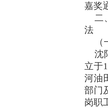
嘉奖
二
法
（
沈
立于
河油
部门
岗职