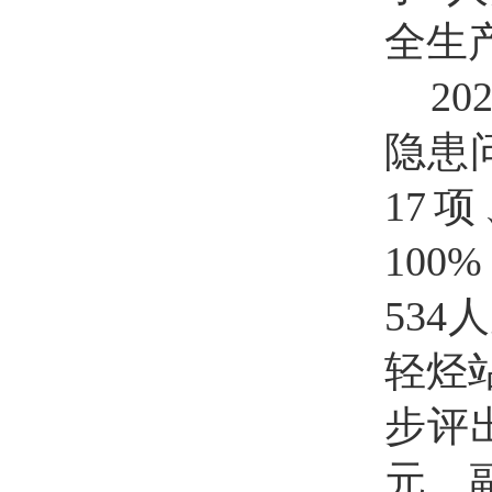
全生
2
隐患
17
10
534
轻烃
步评
元、