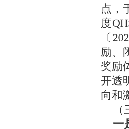
点，于
度Q
〔2
励、
奖励
开透
向和
（
一